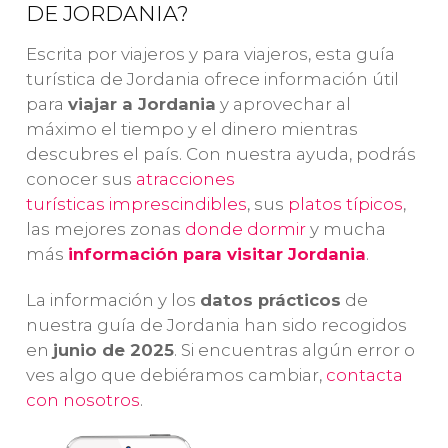
de
DE JORDANIA?
famosos
tour de 8 días
de
lugares del país
es ideal para
Escrita por viajeros y para viajeros, esta guía
im
como
Petra, el
vosotros.
turística de Jordania ofrece información útil
en
Mar Muerto y el
Veremos joyas
para
viajar a Jordania
y aprovechar al
Jo
desierto de
del país como
máximo el tiempo y el dinero mientras
¡S
Uadi Rum
. ¡Una
Amán
,
Petra
,
descubres el país. Con nuestra ayuda, podrás
c
ruta que no
Wadi Rum
,
Jo
conocer sus
atracciones
olvidaréis!
Madaba
o el
turísticas imprescindibles
, sus
platos típicos
,
Mar Muerto
.
las mejores zonas
donde dormir
y mucha
más
información para visitar Jordania
.
La información y los
datos prácticos
de
nuestra guía de Jordania han sido recogidos
en
junio de 2025
. Si encuentras algún error o
ves algo que debiéramos cambiar,
contacta
con nosotros
.